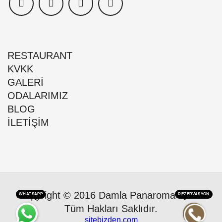
RESTAURANT
KVKK
GALERİ
ODALARIMIZ
BLOG
İLETİŞİM
Copyright © 2016 Damla Panaroma Hotel.
WHATSAPP
REZERVASYON
Tüm Hakları Saklıdır.
sitebizden.com